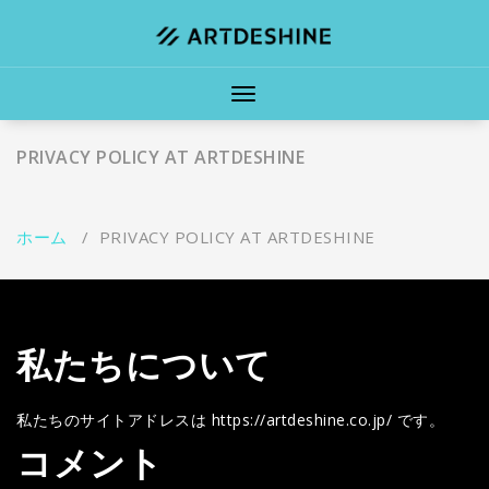
コ
ン
テ
ン
ナ
ツ
ビ
へ
ゲ
ス
PRIVACY POLICY AT ARTDESHINE
ー
キ
シ
ッ
ョ
プ
ン
ホーム
/
PRIVACY POLICY AT ARTDESHINE
を
切
り
替
え
私たちについて
私たちのサイトアドレスは https://artdeshine.co.jp/ です。
コメント